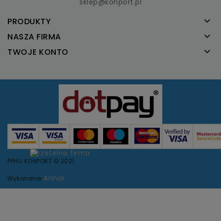
sklep@konport.pl

PRODUKTY

NASZA FIRMA

TWOJE KONTO
PPHU KONPORT © 2021
Anhor
Wykonanie