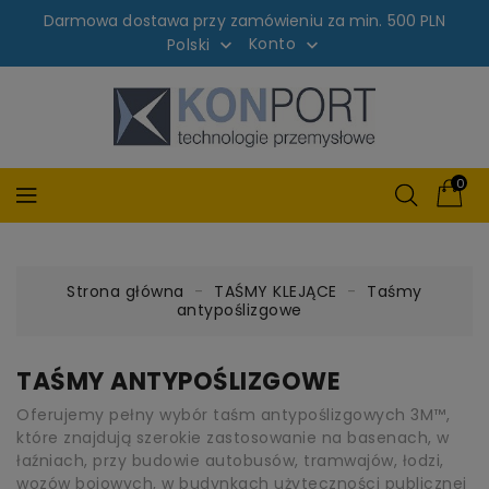
Darmowa dostawa przy zamówieniu za min. 500 PLN
Konto
Polski


0
Strona główna
TAŚMY KLEJĄCE
Taśmy
antypoślizgowe
TAŚMY ANTYPOŚLIZGOWE
Oferujemy pełny wybór taśm antypoślizgowych 3M™,
które znajdują szerokie zastosowanie na basenach, w
łaźniach, przy budowie autobusów, tramwajów, łodzi,
wozów bojowych, w budynkach użyteczności publicznej