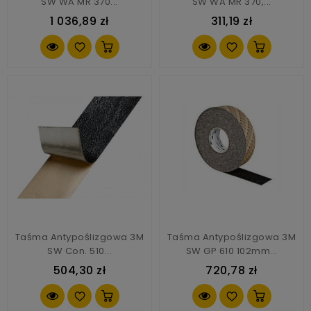
SW WA MR 370...
SW WA MR 370,...
1 036,89 zł
311,19 zł
Taśma Antypoślizgowa 3M
Taśma Antypoślizgowa 3M
SW Con. 510...
SW GP 610 102mm...
504,30 zł
720,78 zł