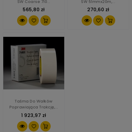
SW Coarse 710...
SW 51mmx20m,...
565,80 zł
270,60 zł
Taśma Do Wałków
Poprawiająca Trakcję,...
1 923,97 zł