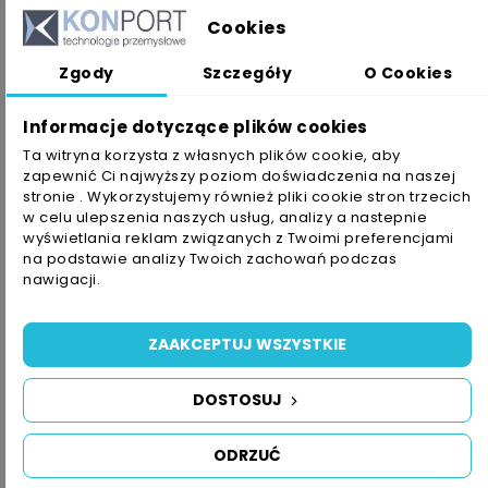
Cookies
Zgody
Szczegóły
O Cookies
Informacje dotyczące plików cookies
Ta witryna korzysta z własnych plików cookie, aby
zapewnić Ci najwyższy poziom doświadczenia na naszej
Taśma Antypoślizgowa 3M
Taśma Antypoślizgowa 3M
stronie . Wykorzystujemy również pliki cookie stron trzecich
SW GP 620 19mm...
SW GP 620 25mm...
w celu ulepszenia naszych usług, analizy a nastepnie
151,29 zł
212,79 zł
wyświetlania reklam związanych z Twoimi preferencjami
na podstawie analizy Twoich zachowań podczas
nawigacji.
ZAAKCEPTUJ WSZYSTKIE
DOSTOSUJ
ODRZUĆ