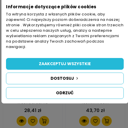
Informacje dotyczące plików cookies
18,61 zł
143,42 zł
Ta witryna korzysta z własnych plików cookie, aby
zapewnić Ci najwyższy poziom doświadczenia na naszej
stronie . Wykorzystujemy również pliki cookie stron trzecich
w celu ulepszenia naszych usług, analizy a nastepnie
wyświetlania reklam związanych z Twoimi preferencjami
na podstawie analizy Twoich zachowań podczas
nawigacji.
ZAAKCEPTUJ WSZYSTKIE
DOSTOSUJ
ODRZUĆ
Taśma 3M 1900 Duct 50mm
Taśma Maskująca 3M 201E
X 50m, Srebrna
100mm X 50m
28,41 zł
43,70 zł