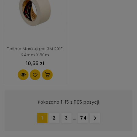
Taśma Maskująca 3M 201E
24mm X 50m
10,55 zł
Pokazano 1-15 z 1105 pozycji

1
2
3
…
74