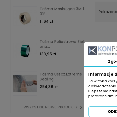
Taśma Maskująca 3M 1
Pokazano 
01E...
11,64 zł
Taśma Poliestrowa Ziel
Ona...
133,95 zł
Zgo
Taśma Uszcz.Extreme
Informacje d
Sealing...
Ta witryna korz
doświadczenia n
254,36 zł
ulepszenia nasz
preferencjami 

WSZYSTKIE NOWE PRODUKTY
ODR