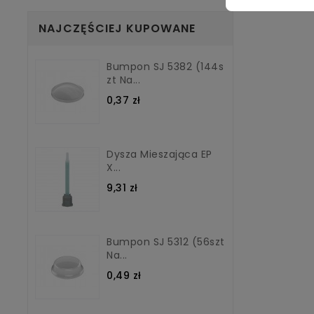
NAJCZĘŚCIEJ KUPOWANE
Bumpon SJ 5382 (144s
Zt Na...
0,37 zł
Dysza Mieszająca EP
X...
9,31 zł
Bumpon SJ 5312 (56szt
Na...
0,49 zł