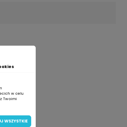
ookies
m
ecich w celu
 z Twoimi
J WSZYSTKIE