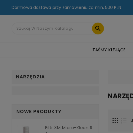
Darmowa dostawa przy zamówieniu za min. 500 PLN

TAŚMY KLEJĄCE
TAŚMY MASKUJĄCE I NAPRAWCZE
TAŚMY FLEKSOGRAFICZNE
RZEPY PRZEMYSŁOWE 3M™
TAŚMY DWUSTRONNE AKRYLOWE 3M
NARZĘDZIA
NARZĘD
NOWE PRODUKTY
J
Filtr 3M Micro-Klean R