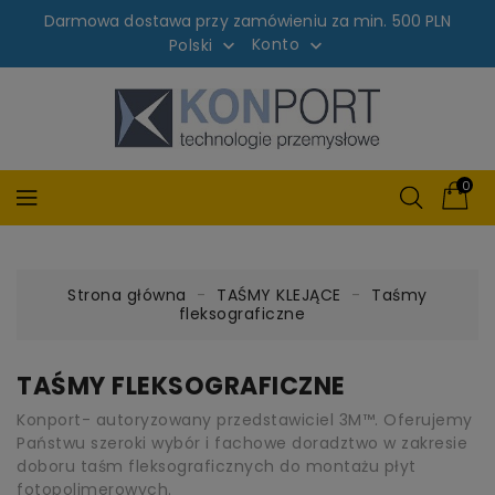
Darmowa dostawa przy zamówieniu za min. 500 PLN
Konto
Polski


0
Strona główna
TAŚMY KLEJĄCE
Taśmy
fleksograficzne
TAŚMY FLEKSOGRAFICZNE
Konport- autoryzowany przedstawiciel 3M™. Oferujemy
Państwu szeroki wybór i fachowe doradztwo w zakresie
doboru taśm fleksograficznych do montażu płyt
fotopolimerowych.