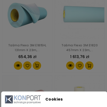
Taśma Flexo 3M E1815H,
Taśma Flexo 3M E1820
131mm X 23m,...
457mm X 23m,...
654,36 zł
1 613,76 zł
Cookies