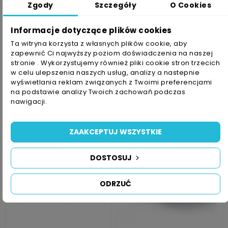
Zgody
Szczegóły
O Cookies
Informacje dotyczące plików cookies
Ta witryna korzysta z własnych plików cookie, aby
Taśma Flexo 3M E1915
Taśma Flexo 3M E1015
zapewnić Ci najwyższy poziom doświadczenia na naszej
457mm X 23m, Różowa
457mm X 23m, Biała
stronie . Wykorzystujemy również pliki cookie stron trzecich
w celu ulepszenia naszych usług, analizy a nastepnie
1 613,76 zł
1 775,14 zł
wyświetlania reklam związanych z Twoimi preferencjami
na podstawie analizy Twoich zachowań podczas
nawigacji.
ZAAKCEPTUJ WSZYSTKIE
DOSTOSUJ
ODRZUĆ