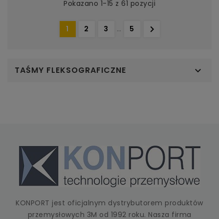
Pokazano 1-15 z 61 pozycji

1
2
3
…
5
TAŚMY FLEKSOGRAFICZNE

KONPORT jest oficjalnym dystrybutorem produktów
przemysłowych 3M od 1992 roku. Nasza firma