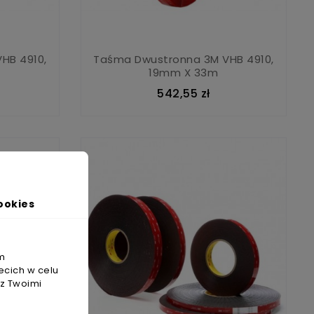
HB 4910,
Taśma Dwustronna 3M VHB 4910,
19mm X 33m
542,55 zł
ookies
m
ecich w celu
 z Twoimi