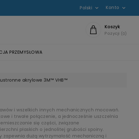
Konto
Polski


Koszyk
Pozycji
0
ACJA PRZEMYSŁOWA
WYCH
ZLIFOWANIA
OWE
KIE
EROBOWE SCOTCH-WELD™
 ROZPUSZCZALNIKOWE
HEŁMY OCHRONNE I OSŁONA TWARZY
DYSKI Z GWINTEM ROLOC™
SZCZOTKI BRISTLE-BRUSH
ŚCIERNICE LISTKOWE Z OTWOREM I WALCE
SYSTEMY KOMUNIKACJI PELTOR
FILTRY DYSTRYBUTORÓW WODY
ustronne akrylowe 3M™ VHB™
 spawów i wszelkich innych mechanicznych mocowań.
we i trwałe połączenie, a jednocześnie uszczelnia
emieszczanie się części, związane
erzchni płaskich o jednolitej grubości spoiny.
lowy zapewnia dużą wytrzymałość mechaniczną i