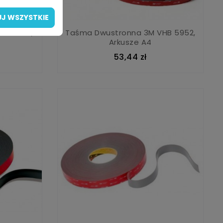
J WSZYSTKIE
HB 4910,
Taśma Dwustronna 3M VHB 5952,
Arkusze A4
53,44 zł