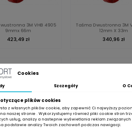
wustronna 3M VHB 4905
Taśma Dwustronna 3M V
9mmx 66m
12mm X 33m
423,49 zł
340,96 zł
Cookies
dy
Szczegóły
O C
otyczące plików cookies
ysta z własnych plików cookie, aby zapewnić Ci najwyższy pozio
a naszej stronie . Wykorzystujemy również pliki cookie stron trz
ych usług, analizy a nastepnie wyświetlania reklam związanych
na podstawie analizy Twoich zachowań podczas nawigacji.