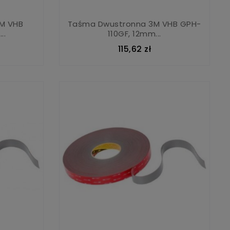
M VHB
Taśma Dwustronna 3M VHB GPH-
..
110GF, 12mm...
115,62 zł