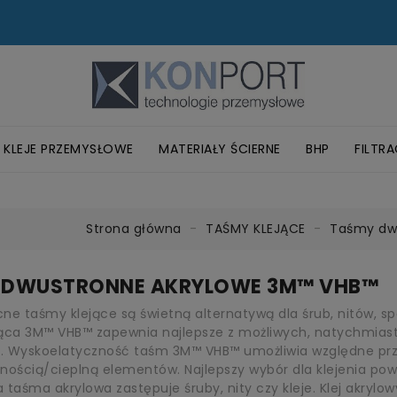
KLEJE PRZEMYSŁOWE
MATERIAŁY ŚCIERNE
BHP
FILTR
™ VHB™
KLEJE STRUKTURALNE SCOTCH-WELD™
KLEJE TERMOTOPLIWE HOT-MELT
TAŚMY PAKOWE I MASZYNY
ODBLASKOWE NAKLEJKI I TAŚMY
SAMOPRZYLEPNE NAKŁADKI 3M™BUMPON™
TAŚMY DWUSTRONNE AKRYLOWE NORBOND®
TAŚMY ADK DO ŁĄCZENIA PASÓW
PASY ŚCIERNE BEZKOŃCOWE
DYSKI NA RZEP I SCOTCH-BRITE™
KLEJE POLIURETANOWE PUR
TAŚMY ANTYPOŚLIZGOWE
TAŚMY POPRAWIAJĄCE CHWYTNOŚĆ
CIENKIE TAŚMY DWUSTRONNIE KLEJĄCE
TAŚMY DWUSTRONNE, PIANKOWE
TAŚMY TERMOPRZEWODZĄCE
TAŚMY BIODEGRADOWALNE PLA DO PODŁÓG
OCHRONA DRÓG ODDECHO
KOMBINEZONY OCHRONNE
LUMINOMETRY I AKCESORIA 3M CLEAN-TRACE
TARCZE DO CIĘCIA I S
ŚCIERNICE TRZPIENIOWE LISTK
GĄBKI I ŚCIERECZKI POLERS
KLEJE ANA
KLEJE
Strona główna
TAŚMY KLEJĄCE
Taśmy dw
 DWUSTRONNE AKRYLOWE 3M™ VHB™
ne taśmy klejące są świetną alternatywą dla śrub, nitów,
ąca 3M™ VHB™ zapewnia najlepsze z możliwych, natychmiasto
ę. Wyskoelatyczność taśm 3M™ VHB™ umożliwia względne prz
lnością/cieplną elementów. Najlepszy wybór dla klejenia powi
 taśma akrylowa zastępuje śruby, nity czy kleje. Klej akry