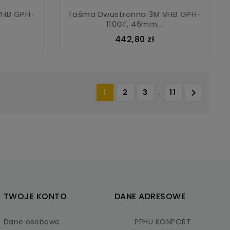
VHB GPH-
Taśma Dwustronna 3M VHB GPH-
110GF, 46mm...
442,80 zł

1
2
3
…
11
TWOJE KONTO
DANE ADRESOWE
Dane osobowe
PPHU KONPORT