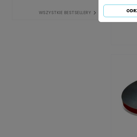
ODR

WSZYSTKIE BESTSELLERY
Taśma D