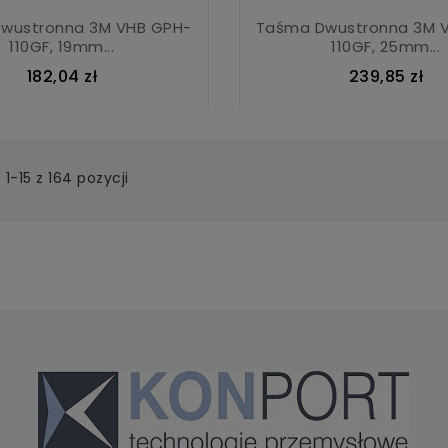
wustronna 3M VHB GPH-
Taśma Dwustronna 3M 
110GF, 19mm...
110GF, 25mm...
182,04 zł
239,85 zł
1-15 z 164 pozycji