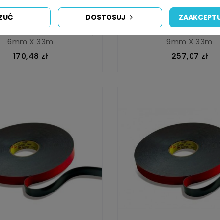
ZUĆ
DOSTOSUJ
ZAAKCEPTU
wustronna 3M VHB 4910,
Taśma Dwustronna 3M V
6mm X 33m
9mm X 33m
170,48 zł
257,07 zł