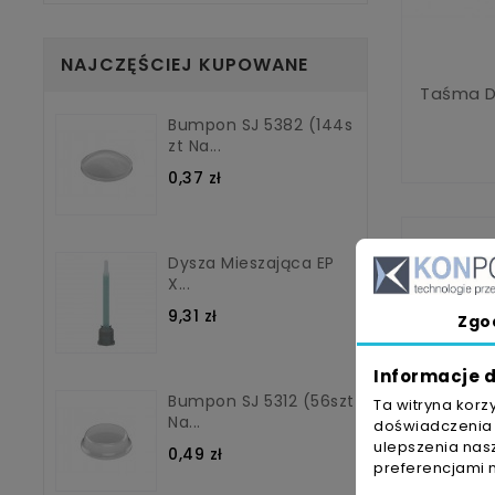
NAJCZĘŚCIEJ KUPOWANE
Taśma D
Bumpon SJ 5382 (144s
Zt Na...
0,37 zł
Dysza Mieszająca EP
X...
9,31 zł
Zgo
Informacje d
Bumpon SJ 5312 (56szt
Ta witryna korz
Na...
doświadczenia n
ulepszenia nasz
0,49 zł
preferencjami 