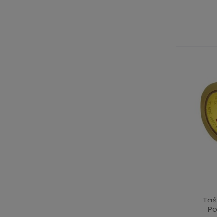
Taś
Po