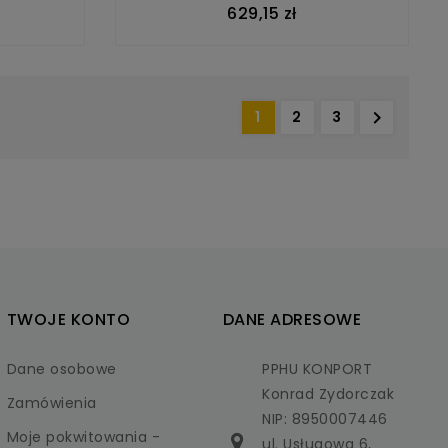
629,15 zł

1
2
3
TWOJE KONTO
DANE ADRESOWE
Dane osobowe
PPHU KONPORT
Konrad Zydorczak
Zamówienia
NIP: 8950007446
Moje pokwitowania -
ul. Usługowa 6,