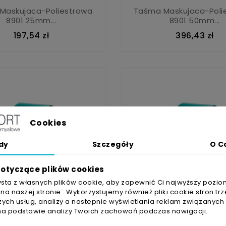
Maskujaca-Poliestrowa
Taśma Maskujaca-Poli
8901 25mm...
8901 50mm...
197,54 zł
396,43 zł
Cookies
dy
Szczegóły
O C
otyczące plików cookies
ysta z własnych plików cookie, aby zapewnić Ci najwyższy pozio
a naszej stronie . Wykorzystujemy również pliki cookie stron trz
ych usług, analizy a nastepnie wyświetlania reklam związanych
na podstawie analizy Twoich zachowań podczas nawigacji.