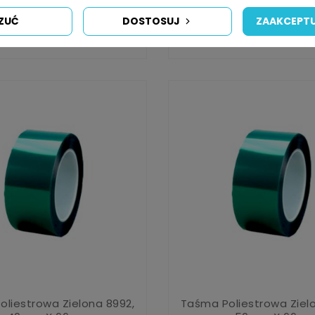
liestrowa Zielona 8992,
Taśma Poliestrowa Ziel
150mm X...
25mm X 66m
ZUĆ
DOSTOSUJ
ZAAKCEPTU
401,84 zł
66,30 zł
liestrowa Zielona 8992,
Taśma Poliestrowa Ziel