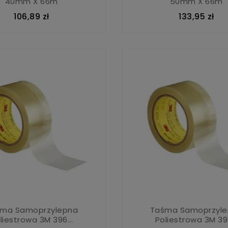
40mm X 66m
50mm X 66m
106,89 zł
133,95 zł
ma Samoprzylepna
Taśma Samoprzyl
liestrowa 3M 396...
Poliestrowa 3M 396