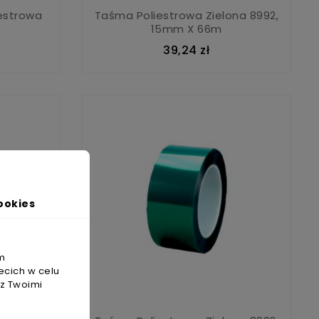
estrowa
Taśma Poliestrowa Zielona 8992,
15mm X 66m
39,24 zł
ookies
m
ecich w celu
 z Twoimi