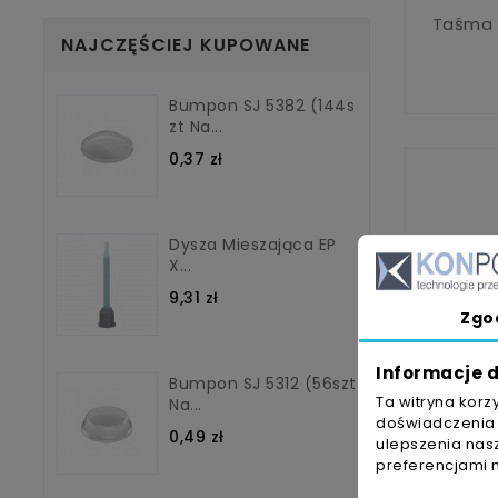
Taśma 
NAJCZĘŚCIEJ KUPOWANE
Bumpon SJ 5382 (144s
Zt Na...
0,37 zł
Dysza Mieszająca EP
X...
9,31 zł
Zgo
Informacje d
Bumpon SJ 5312 (56szt
Ta witryna korz
Na...
doświadczenia n
0,49 zł
ulepszenia nasz
preferencjami 