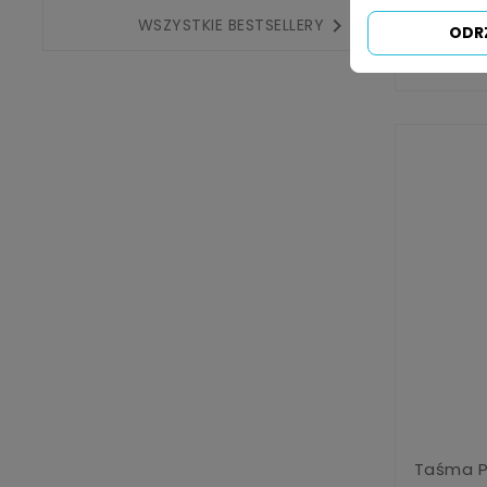
Taśma Po

WSZYSTKIE BESTSELLERY
ODR
Taśma Po