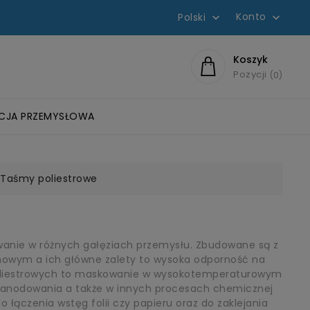
Konto
Polski


Koszyk
Pozycji
0
ACJA PRZEMYSŁOWA
WYCH
ZLIFOWANIA
OWE
KIE
EROBOWE SCOTCH-WELD™
 ROZPUSZCZALNIKOWE
HEŁMY OCHRONNE I OSŁONA TWARZY
DYSKI Z GWINTEM ROLOC™
SZCZOTKI BRISTLE-BRUSH
ŚCIERNICE LISTKOWE Z OTWOREM I WALCE
SYSTEMY KOMUNIKACJI PELTOR
FILTRY DYSTRYBUTORÓW WODY
Taśmy poliestrowe
owanie w różnych gałęziach przemysłu. Zbudowane są z
likonowym a ich główne zalety to wysoka odporność na
oliestrowych to maskowanie w wysokotemperaturowym
e anodowania a także w innych procesach chemicznej
 łączenia wstęg folii czy papieru oraz do zaklejania