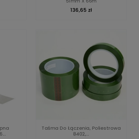
51mm X 66m
136,65 zł
epna
Taśma Do Łączenia, Poliestrowa
...
8402,...