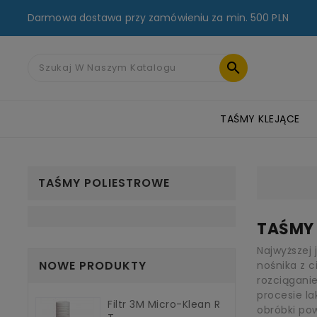
Darmowa dostawa przy zamówieniu za min. 500 PLN

TAŚMY KLEJĄCE
TAŚMY MASKUJĄCE I NAPRAWCZE
TAŚMY FLEKSOGRAFICZNE
RZEPY PRZEMYSŁOWE 3M™
TAŚMY DWUSTRONNE AKRYLOWE 3M
TAŚMY POLIESTROWE
TAŚMY
Najwyższej
NOWE PRODUKTY
nośnika z c
rozciągani
procesie l
Filtr 3M Micro-Klean R
obróbki pow