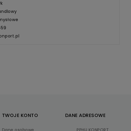
yk
andlowy
emysłowe
659
onport.pl
TWOJE KONTO
DANE ADRESOWE
Dane osobowe
PPHU KONPORT