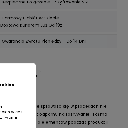
Bezpieczne Połączenie
- Szyfrowanie SSL
Darmowy Odbiór W Sklepie
 Dostawa Kurierem Już Od 19zł
Gwarancja Zwrotu Pieniędzy
- Do 14 Dni
U
ZAŁĄCZNIKI
ookies
3M 101E
likacji. Świetnie sprawdza się w procesach nie
m
ecich w celu
powierzchni, jest odporny na rozrywanie. Taśma
 z Twoimi
ia oraz oznaczania elementów podczas produkcji