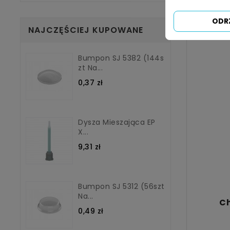
ODR
NAJCZĘŚCIEJ KUPOWANE
Bumpon SJ 5382 (144s
Zt Na...
0,37 zł
Dysza Mieszająca EP
X...
9,31 zł
Bumpon SJ 5312 (56szt
Na...
Ch
0,49 zł