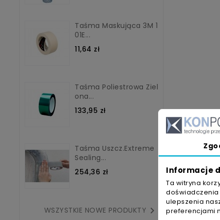
Taśma Maskująca 3M 1
01E...
11,64 zł
Taśma Poliestrowa Ziel
Ona...
133,95 zł
Zgo
Taśma Uszcz.Extreme
Sealing...
Informacje d
254,36 zł
Ekonom
Ta witryna korz
doświadczenia n
wymaga
ulepszenia nasz

WSZYSTKIE NOWE PRODUKTY
może b
preferencjami 