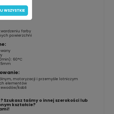
J WSZYSTKIE
101E:
utwardzeniu farby
nych powierzchni
ne:
powany
wy
0min): 60°C
125mm
owanie:
lnym, motoryzacji i przemyśle lotniczym
ych elementów
rzewodów/kabli
 Szukasz taśmy o innej szerokości lub
onym kształcie?
nami!