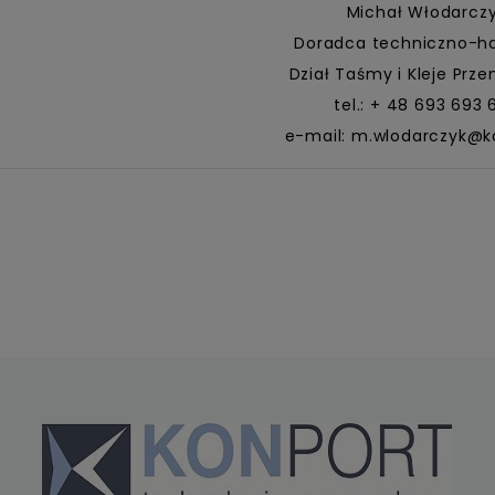
Michał Włodarcz
Doradca techniczno-h
Dział Taśmy i Kleje Prz
tel.: + 48 693 693 
e-mail: m.wlodarczyk@k