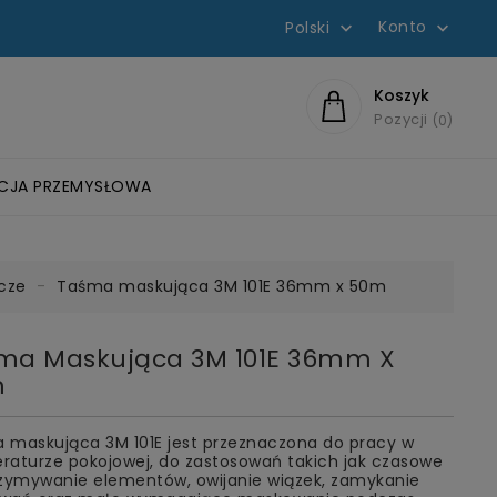
Konto
Polski


Koszyk
Pozycji
0
ACJA PRZEMYSŁOWA
WYCH
ZLIFOWANIA
OWE
KIE
EROBOWE SCOTCH-WELD™
 ROZPUSZCZALNIKOWE
HEŁMY OCHRONNE I OSŁONA TWARZY
DYSKI Z GWINTEM ROLOC™
SZCZOTKI BRISTLE-BRUSH
ŚCIERNICE LISTKOWE Z OTWOREM I WALCE
SYSTEMY KOMUNIKACJI PELTOR
FILTRY DYSTRYBUTORÓW WODY
cze
Taśma maskująca 3M 101E 36mm x 50m
ma Maskująca 3M 101E 36mm X
m
 maskująca 3M 101E jest przeznaczona do pracy w
raturze pokojowej, do zastosowań takich jak czasowe
rzymywanie elementów, owijanie wiązek, zamykanie