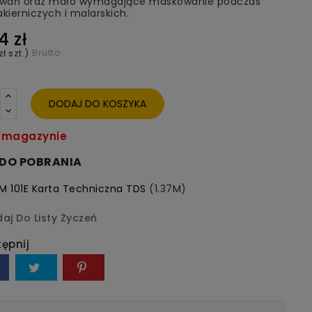
wań oraz mało wymagające maskowanie podczas
akierniczych i malarskich.
4 zł
Brutto
zł szt.)
DODAJ DO KOSZYKA
magazynie
I DO POBRANIA
M 101E Karta Techniczna TDS
(1.37M)
aj Do Listy Życzeń
ępnij