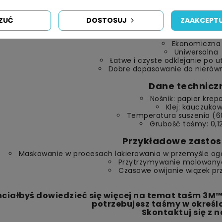
oraz pakowania.
ZUĆ
DOSTOSUJ
ZAAKCEPTU
Zalety taśmy 3M 
Ekonomiczna
Uniwersalna
Łatwe i czyste odklejanie po 
Dobre dopasowanie do nierów
Dane technicz
Nośnik: papier kre
Klej: kauczuko
Temperatura suszenia (6
Grubość taśmy: 0,
Przykładowe zastos
Maskowanie w procesach lakierowania w przemyśle ogó
Przytrzymywanie malowan
Czasowe owijanie wiązek p
ciałbyś dowiedzieć się więcej na temat taśm 3M™?
potrzebujesz taśmy w określ
Skontaktuj się z 