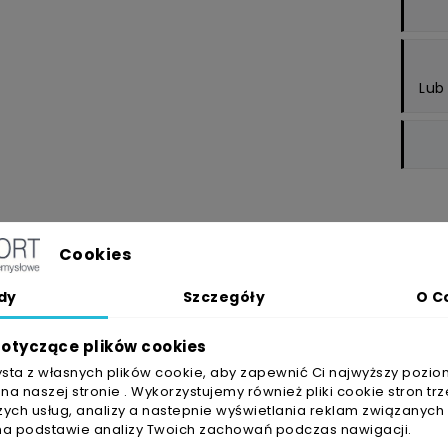
Lub
Cookies
OPIS
SZCZEGÓŁY PRODUKT
dy
Szczegóły
O C
Taśma maskująca 
otyczące plików cookies
iczna wersja taśmy maskującej do mniej wymagających ap
ysta z własnych plików cookie, aby zapewnić Ci najwyższy pozio
a naszej stronie . Wykorzystujemy również pliki cookie stron trz
jących suszenia. Krepowany papier dobrze układa się na 
ych usług, analizy a nastepnie wyświetlania reklam związanych
yć stosowana do wiązkowania, przytrzymywania, zaklejan
na podstawie analizy Twoich zachowań podczas nawigacji.