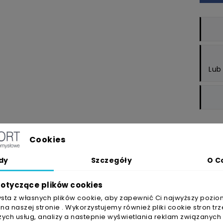
Lub
Cookies
OPIS
SZCZEGÓŁY PRODUKT
dy
Szczegóły
O C
otyczące plików cookies
Taśma maskująca 
ysta z własnych plików cookie, aby zapewnić Ci najwyższy pozio
a naszej stronie . Wykorzystujemy również pliki cookie stron trz
iczna wersja taśmy maskującej do mniej wymagających ap
ych usług, analizy a nastepnie wyświetlania reklam związanych