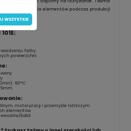
powierzchni, jest odporny na rozrywanie. Taśma
ia oraz oznaczania elementów podczas produkcji
J WSZYSTKIE
101E:
utwardzeniu farby
nych powierzchni
ne:
powany
wy
0min): 60°C
125mm
owanie:
lnym, motoryzacji i przemyśle lotniczym
ych elementów
rzewodów/kabli
 Szukasz taśmy o innej szerokości lub