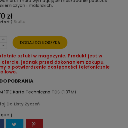
wań oraz mało wymagające maskowanie podczas
akierniczych i malarskich.
0 zł
Brutto
zł szt.)
DODAJ DO KOSZYKA
tatnie sztuki w magazynie. Produkt jest w
j ofercie, jednak przed dokonaniem zakupu,
my o potwierdzenie dostępności telefonicznie
ailowo.
I DO POBRANIA
M 101E Karta Techniczna TDS
(1.37M)
aj Do Listy Życzeń
ępnij