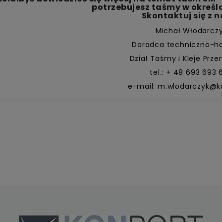
potrzebujesz taśmy w określ
Skontaktuj się z 
Michał Włodarcz
Doradca techniczno-h
Dział Taśmy i Kleje Prz
tel.: + 48 693 693 
e-mail: m.wlodarczyk@k