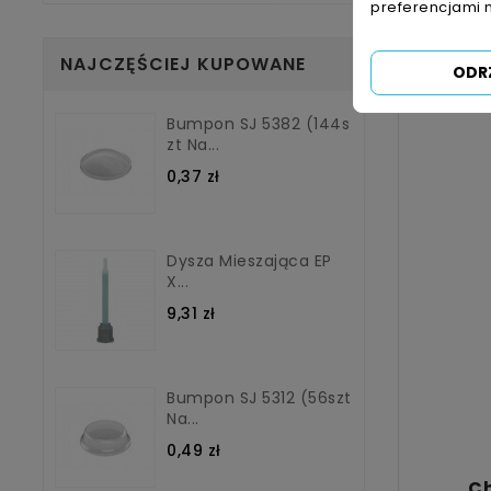
wymaga
preferencjami 
może b
NAJCZĘŚCIEJ KUPOWANE
ODR
Bumpon SJ 5382 (144s
Zt Na...
0,37 zł
Dysza Mieszająca EP
X...
9,31 zł
Bumpon SJ 5312 (56szt
Na...
0,49 zł
Ch