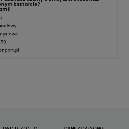
onym kształcie?
nami!
yk
andlowy
emysłowe
659
onport.pl
TWOJE KONTO
DANE ADRESOWE