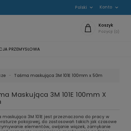
Konto
Polski


Koszyk
Pozycji
0
ACJA PRZEMYSŁOWA
WYCH
ZLIFOWANIA
OWE
KIE
EROBOWE SCOTCH-WELD™
 ROZPUSZCZALNIKOWE
HEŁMY OCHRONNE I OSŁONA TWARZY
DYSKI Z GWINTEM ROLOC™
SZCZOTKI BRISTLE-BRUSH
ŚCIERNICE LISTKOWE Z OTWOREM I WALCE
SYSTEMY KOMUNIKACJI PELTOR
FILTRY DYSTRYBUTORÓW WODY
cze
Taśma maskująca 3M 101E 100mm x 50m
ma Maskująca 3M 101E 100mm X
m
 maskująca 3M 101E jest przeznaczona do pracy w
raturze pokojowej, do zastosowań takich jak czasowe
rzymywanie elementów, owijanie wiązek, zamykanie