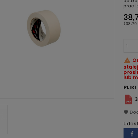
opako
prac l
38,7
(38,70 

Os
stałe
prosi
lub m
PLIK
3
Dod
Udost