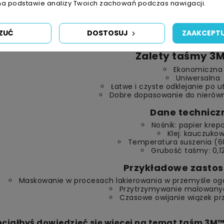
jących suszenia. Krepowany papier dobrze układa się na 
na podstawie analizy Twoich zachowań podczas nawigacji.
yć stosowana do wiązkowania, przytrzymywania, zaklejan
oraz pakowania.
ZUĆ
DOSTOSUJ
ZAAKCEPTU
Zalety taśmy 3M 
Ekonomiczna
Uniwersalna
Łatwe i czyste odklejanie po 
Dobre dopasowanie do nierów
Dane technicz
Nośnik: papier kre
Klej: kauczuko
Temperatura suszenia (6
Grubość taśmy: 0,
Przykładowe zastos
Maskowanie w procesach lakierowania w przemyśle ogó
Przytrzymywanie malowan
Czasowe owijanie wiązek p
ciałbyś dowiedzieć się więcej na temat taśm 3M™?