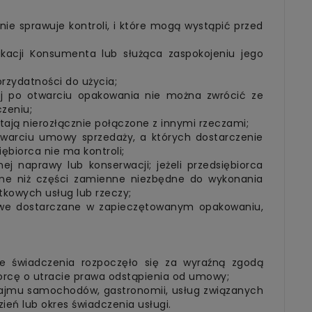
ie sprawuje kontroli, i które mogą wystąpić przed
kacji Konsumenta lub służąca zaspokojeniu jego
rzydatności do użycia;
ej po otwarciu opakowania nie można zwrócić ze
zeniu;
tają nierozłącznie połączone z innymi rzeczami;
awarciu umowy sprzedaży, a których dostarczenie
ębiorca nie ma kontroli;
j naprawy lub konserwacji; jeżeli przedsiębiorca
inne niż części zamienne niezbędne do wykonania
kowych usług lub rzeczy;
owe dostarczane w zapieczętowanym opakowaniu,
nie świadczenia rozpoczęło się za wyraźną zgodą
rcę o utracie prawa odstąpienia od umowy;
, najmu samochodów, gastronomii, usług związanych
eń lub okres świadczenia usługi.