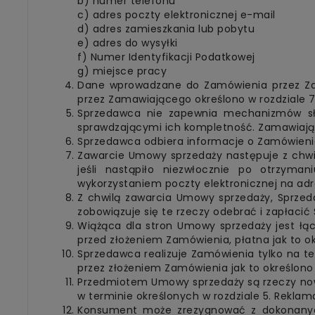
b) numer telefonu
c) adres poczty elektronicznej e-mail
d) adres zamieszkania lub pobytu
e) adres do wysyłki
f) Numer Identyfikacji Podatkowej
g) miejsce pracy
Dane wprowadzane do Zamówienia przez Za
przez Zamawiającego określono w rozdziale
Sprzedawca nie zapewnia mechanizmów sł
sprawdzającymi ich kompletność. Zamawiając
Sprzedawca odbiera informacje o Zamówieni
Zawarcie Umowy sprzedaży następuje z chwil
jeśli nastąpiło niezwłocznie po otrzyman
wykorzystaniem poczty elektronicznej na a
Z chwilą zawarcia Umowy sprzedaży, Sprze
zobowiązuje się te rzeczy odebrać i zapłaci
Wiążąca dla stron Umowy sprzedaży jest ł
przed złożeniem Zamówienia, płatna jak to ok
Sprzedawca realizuje Zamówienia tylko na t
przez złożeniem Zamówienia jak to określono 
Przedmiotem Umowy sprzedaży są rzeczy now
w terminie określonych w rozdziale 5. Reklam
Konsument może zrezygnować z dokonanych