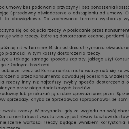
 od umowy bez podawania przyczyny i bez ponoszenia koszt
jąc Sprzedawcy oświadczenie o odstąpieniu od umowy. Oś
st to obowiązkowe. Do zachowania terminu wystarczy wy
czyna się od objęcia rzeczy w posiadanie przez Konsumenta
muje wiele rzeczy, które są dostarczane osobno, partiami l
później niż w terminie 14 dni od dnia otrzymania oświadc
 płatności, w tym koszty dostarczenia rzeczy.
użyciu takiego samego sposobu zapłaty, jakiego użył Konsu
iego z żadnymi kosztami.
am odbierze rzecz od Konsumenta, może wstrzymać się ze 
arczenia przez Konsumenta dowodu jej odesłania, w zależnoś
ia rzeczy inny niż najtańszy zwykły sposób dostarczenia 
ionych przez niego dodatkowych kosztów.
dawcy lub przekazać ją osobie upoważnionej przez Sprzed
mowy sprzedaży, chyba że Sprzedawca zaproponował, że sam
 zwrotu rzeczy. W przypadku gdy ze względu na swój char
onsumenta koszt zwrotu rzeczy jest równy kosztowi dostaw
iejszenie wartości rzeczy będące wynikiem korzystania 
ia rzeczy.