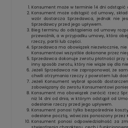
Konsument może w terminie 14 dni odstąpić
Konsument może odstąpić od umowy, składa
wzór dostarcza Sprzedawca, jednak nie je
Sprzedawcy przed jego upływem.
Bieg terminu do odstąpienia od umowy rozpo
przewoźnik, a w przypadku umowy, która obej
rzeczy, partii lub części.
Sprzedawca ma obowiązek niezwłocznie, nie 
Konsumentowi wszystkie dokonane przez niego
Sprzedawca dokonuje zwrotu płatności przy 
inny sposób zwrotu, który nie wiąże się dla n
Jeżeli Sprzedawca nie zaproponował, że s
chwili otrzymania rzeczy z powrotem lub dost
Jeżeli Konsument wybrał sposób dostarczen
zobowiązany do zwrotu Konsumentowi ponies
Konsument ma obowiązek zwrócić rzecz Sprze
niż 14 dni od dnia, w którym odstąpił od U
odesłanie rzeczy przed jego upływem.
Konsument ponosi tylko bezpośrednie koszty
odesłane pocztą, wówczas ponoszony przez K
Konsument ponosi odpowiedzialność za zmn
stwierdzenia charakteru, cech i funkcjonowan