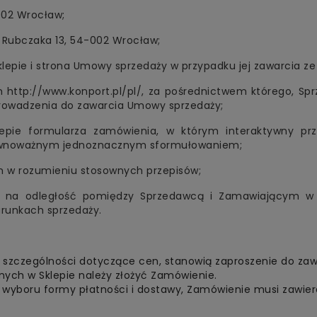
002 Wrocław;
a Rubczaka 13, 54-002 Wrocław;
lepie i strona Umowy sprzedaży w przypadku jej zawarcia z
 http://www.konport.pl/pl/, za pośrednictwem którego, Sp
prowadzenia do zawarcia Umowy sprzedaży;
pie formularza zamówienia, w którym interaktywny przy
równoważnym jednoznacznym sformułowaniem;
 w rozumieniu stosownych przepisów;
 na odległość pomiędzy Sprzedawcą i Zamawiającym w 
runkach sprzedaży.
 szczególności dotyczące cen, stanowią zaproszenie do zawa
ych w Sklepie należy złożyć Zamówienie.
az wyboru formy płatności i dostawy, Zamówienie musi zawie