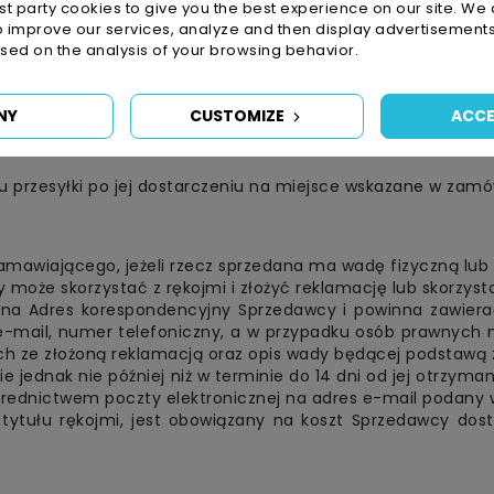
irst party cookies to give you the best experience on our site. We 
zgodnienia w tym zakresie.
o improve our services, analyze and then display advertisements
inne terminy prezentowane w Sklepie przy zamawianych r
ed on the analysis of your browsing behavior.
 ich wpłynięcia.
ce formy dostawy:
NY
CUSTOMIZE
ACCE
em Zamówienia jakie formy dostawy są dostępne ze względ
rzesyłki po jej dostarczeniu na miejsce wskazane w zamówi
mawiającego, jeżeli rzecz sprzedana ma wadę fizyczną lub 
może skorzystać z rękojmi i złożyć reklamację lub skorzys
 na Adres korespondencyjny Sprzedawcy i powinna zawier
s e-mail, numer telefoniczny, a w przypadku osób prawnych
h ze złożoną reklamacją oraz opis wady będącej podstawą z
jednak nie później niż w terminie do 14 dni od jej otrzyman
rednictwem poczty elektronicznej na adres e-mail podany w
 tytułu rękojmi, jest obowiązany na koszt Sprzedawcy dos