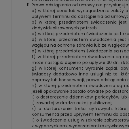
Prawo odstąpienia od umowy nie przysługuj
a) w której cena lub wynagrodzenie zależy o
upływem terminu do odstąpienia od umowy;
b) w której przedmiotem świadczenia jest
zindywidualizowanych potrzeb;
c) w której przedmiotem świadczenia jest rz
d) w której przedmiotem świadczenia jest
względu na ochronę zdrowia lub ze względów 
e) w której przedmiotem świadczenia są rzecz
f) w której przedmiotem świadczenia są na
może nastąpić dopiero po upływie 30 dni i kt
g) w której Konsument wyraźnie żądał, aby 
świadczy dodatkowo inne usługi niż te, kt
naprawy lub konserwacji, prawo odstąpienia
h) w której przedmiotem świadczenia są n
jeżeli opakowanie zostało otwarte po dostarc
i) o dostarczanie dzienników, periodyków lu
j) zawartej w drodze aukcji publicznej;
k) o dostarczanie treści cyfrowych, które
Konsumenta przed upływem terminu do odstą
l) o świadczenie usług w zakresie zakwater
z wypoczynkiem, wydarzeniami rozrywkowymi, 