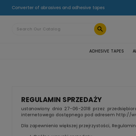
Converter of abrasives and adhesive tapes

ADHESIVE TAPES
A
MASKING TAPES & DUCT TAPES
ADHESIVE TRANSFER TAPES
TAPES FOR GLASS AND PMMA
ST
REGULAMIN SPRZEDAŻY
ustanowiony dnia 27-06-2018 przez przedsiębi
internetowego dostępnego pod adresem http://ww
Dla zapewnienia większej przejrzystości, Regulamin