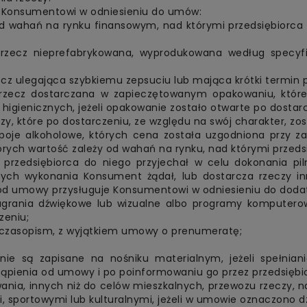
e Konsumentowi w odniesieniu do umów:
d wahań na rynku finansowym, nad którymi przedsiębiorca n
 rzecz nieprefabrykowana, wyprodukowana według specyfi
ecz ulegająca szybkiemu zepsuciu lub mająca krótki termin p
 rzecz dostarczana w zapieczętowanym opakowaniu, któr
higienicznych, jeżeli opakowanie zostało otwarte po dostarc
y, które po dostarczeniu, ze względu na swój charakter, zos
poje alkoholowe, których cena została uzgodniona przy z
órych wartość zależy od wahań na rynku, nad którymi przedsi
przedsiębiorca do niego przyjechał w celu dokonania pilne
órych wykonania Konsument żądał, lub dostarcza rzeczy 
 od umowy przysługuje Konsumentowi w odniesieniu do dodat
agrania dźwiękowe lub wizualne albo programy komputer
zeniu;
b czasopism, z wyjątkiem umowy o prenumeratę;
 nie są zapisane na nośniku materialnym, jeżeli spełnia
pienia od umowy i po poinformowaniu go przez przedsiębio
owania, innych niż do celów mieszkalnych, przewozu rzeczy
sportowymi lub kulturalnymi, jeżeli w umowie oznaczono dzi