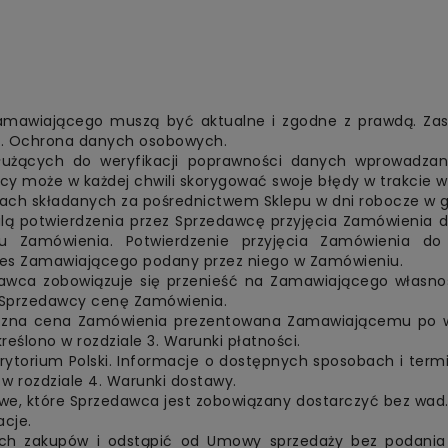
mawiającego muszą być aktualne i zgodne z prawdą. Za
 7. Ochrona danych osobowych.
użących do weryfikacji poprawności danych wprowadza
y może w każdej chwili skorygować swoje błędy w trakcie
ach składanych za pośrednictwem Sklepu w dni robocze w g
ą potwierdzenia przez Sprzedawcę przyjęcia Zamówienia do 
iu Zamówienia. Potwierdzenie przyjęcia Zamówienia do 
dres Zamawiającego podany przez niego w Zamówieniu.
dawca zobowiązuje się przenieść na Zamawiającego własno
ć Sprzedawcy cenę Zamówienia.
ączna cena Zamówienia prezentowana Zamawiającemu po wy
reślono w rozdziale 3. Warunki płatności.
erytorium Polski. Informacje o dostępnych sposobach i ter
w rozdziale 4. Warunki dostawy.
e, które Sprzedawca jest zobowiązany dostarczyć bez wad.
acje.
 zakupów i odstąpić od Umowy sprzedaży bez podania p