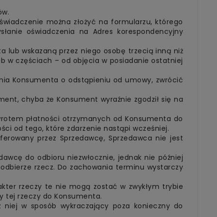
ów.
wiadczenie można złożyć na formularzu, którego
słanie oświadczenia na Adres korespondencyjny
 lub wskazaną przez niego osobę trzecią inną niż
ub w częściach – od objęcia w posiadanie ostatniej
zenia Konsumenta o odstąpieniu od umowy, zwrócić
ment, chyba że Konsument wyraźnie zgodził się na
zwrotem płatności otrzymanych od Konsumenta do
ci od tego, które zdarzenie nastąpi wcześniej.
oferowany przez Sprzedawcę, Sprzedawca nie jest
awcę do odbioru niezwłocznie, jednak nie później
 odbierze rzecz. Do zachowania terminu wystarczy
akter rzeczy te nie mogą zostać w zwykłym trybie
y tej rzeczy do Konsumenta.
z niej w sposób wykraczający poza konieczny do