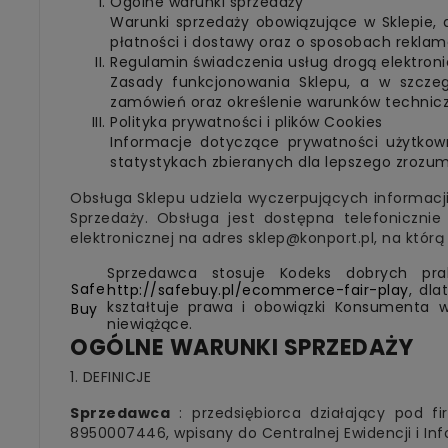
Ogólne warunki sprzedaży
Warunki sprzedaży obowiązujące w Sklepie,
płatności i dostawy oraz o sposobach reklam
Regulamin świadczenia usług drogą elektron
Zasady funkcjonowania Sklepu, a w szczeg
zamówień oraz określenie warunków techniczn
Polityka prywatności i plików Cookies
Informacje dotyczące prywatności użytkow
statystykach zbieranych dla lepszego zrozumi
Obsługa Sklepu udziela wyczerpujących informacj
Sprzedaży. Obsługa jest dostępna telefoniczn
elektronicznej na adres sklep@konport.pl, na któr
Sprzedawca stosuje Kodeks dobrych pr
Safe
http://safebuy.pl/ecommerce-fair-play
, dl
kształtuje prawa i obowiązki Konsumenta 
Buy
niewiążące.
OGÓLNE WARUNKI SPRZEDAŻY
1. DEFINICJE
Sprzedawca
: przedsiębiorca działający pod 
8950007446, wpisany do Centralnej Ewidencji i Inf