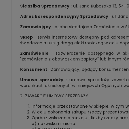
Siedziba Sprzedawcy
: ul. Jana Rubczaka 13, 54-
Adres korespondencyjny Sprzedawcy
: ul. Jan
Zamawiający
: osoba składająca Zamówienie w Sk
Sklep
: serwis internetowy dostępny pod adresem
świadczenia usług drogą elektroniczną w celu do
Zamówienie
: zatwierdzenie dostępnego w Skle
"zamówienie z obowiązkiem zapłaty" lub innym 
Konsument
: Zamawiający, będący konsumentem
Umowa sprzedaży
: umowa sprzedaży zawarta
warunkach określonych w niniejszych Ogólnych wa
2. ZAWARCIE UMOWY SPRZEDAŻY
Informacje przedstawione w Sklepie, w tym w
W celu dokonania zakupu rzeczy prezentowan
Oprócz wskazania rodzaju i liczby rzeczy or
a) nazwiska i imiona