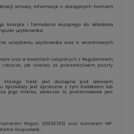
alizacji umowy, informacje o dostępnych formach
go koszyka i formularza służącego do składania
mputer użytkownika.
e na urządzeniu użytkownika oraz o anonimowych
klepie oraz w kwestiach związanych z Regulaminem
 robocze, jak również za pośrednictwem poczty
, którego treść jest dostępna pod adresem
minu Sprzedaży jest sprzeczne z tym Kodeksem lub
za jego interes, wówczas to postanowienie jest
ę numerem Regon: 005927612 oraz numerem NIP:
nistra Gospodarki;