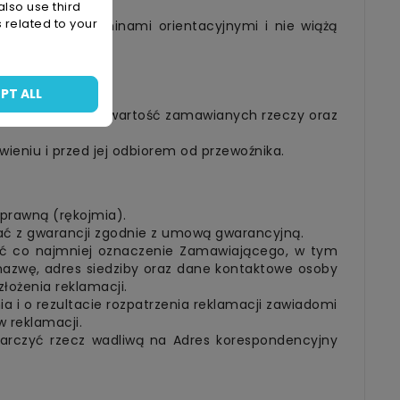
also use third
 related to your
zeczach są terminami orientacyjnymi i nie wiążą
PT ALL
u na charakter i wartość zamawianych rzeczy oraz
eniu i przed jej odbiorem od przewoźnika.
prawną (rękojmia).
tać z gwarancji zgodnie z umową gwarancyjną.
ać co najmniej oznaczenie Zamawiającego, w tym
 nazwę, adres siedziby oraz dane kontaktowe osoby
łożenia reklamacji.
ia i o rezultacie rozpatrzenia reklamacji zawiadomi
 reklamacji.
tarczyć rzecz wadliwą na Adres korespondencyjny