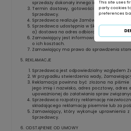
This site uses f
sprzedaży dokonały innego indywidualnego u
party cookies t
Termin dostawy, gotowości do wysyłki lub 
preferences bas
Sprzedawcy.
Sprzedawca realizuje Zamówienia w kolejności
Sprzedawca udostępnia w Sklepie następują
DE
a) dostawa na adres odbiorcy
Zamawiający jest informowany przed złożeni
o ich kosztach.
Zamawiający ma prawo do sprawdzenia stanu p
5. REKLAMACJE
Sprzedawca jest odpowiedzialny względem Za
W przypadku stwierdzenia wady, Zamawiający 
Reklamacja powinna być złożona na piśmie
jego imię i nazwisko, adres pocztowy, adre
upoważnionej do załatwiania spraw związanyc
Sprzedawca rozpatrzy reklamację niezwłocznie 
składającego reklamację pisemnie lub za poś
Zamawiający, który wykonuje uprawnienia z
Sprzedawcy.
6. ODSTĄPIENIE OD UMOWY