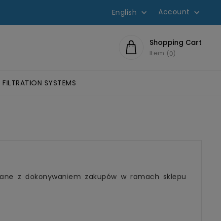
Account
English


Shopping Cart
Item
0
FILTRATION SYSTEMS
SIVES SCOTCH-WELD™
HESIVES
LUMINOMETERS AND 3M CLEAN-TRACE ACCESSORIES
EYE PROTECTION, GLASSES
FILTERS FOR W
iązane z dokonywaniem zakupów w ramach sklepu