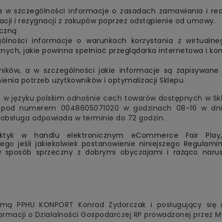
 a w szczególności informacje o zasadach zamawiania i re
acji i rezygnacji z zakupów poprzez odstąpienie od umowy.
iczną
ólności informacje o warunkach korzystania z wirtualne
ych, jakie powinna spełniać przeglądarka internetowa i ko
ników, a w szczególności jakie informacje są zapisywan
enia potrzeb użytkowników i optymalizacji Sklepu.
i w języku polskim odnośnie cech towarów dostępnych w S
ie pod numerem 0048605071020 w godzinach 08-16 w dni
ą obsługa odpowiada w terminie do 72 godzin.
aktyk w handlu elektronicznym eCommerce Fair Play
atego jeśli jakiekolwiek postanowienie niniejszego Regula
w sposób sprzeczny z dobrymi obyczajami i rażąco narus
firmą PPHU KONPORT Konrad Zydorczak i posługujący si
ormacji o Działalności Gospodarczej RP prowadzonej przez Mi