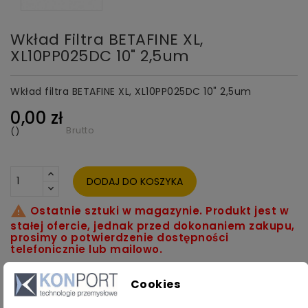
Wkład Filtra BETAFINE XL,
XL10PP025DC 10" 2,5um
Wkład filtra BETAFINE XL, XL10PP025DC 10" 2,5um
0,00 zł
Brutto
()
DODAJ DO KOSZYKA

Ostatnie sztuki w magazynie. Produkt jest w
stałej ofercie, jednak przed dokonaniem zakupu,
prosimy o potwierdzenie dostępności
telefonicznie lub mailowo.
Dodaj Do Listy Życzeń
Cookies
Udostępnij