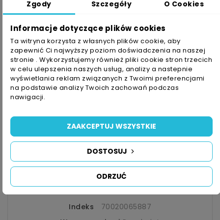
Zgody
Szczegóły
O Cookies
Informacje dotyczące plików cookies
Ta witryna korzysta z własnych plików cookie, aby
Bezpieczne Połączenie
- Szyfrowanie SSL
zapewnić Ci najwyższy poziom doświadczenia na naszej
stronie . Wykorzystujemy również pliki cookie stron trzecich
w celu ulepszenia naszych usług, analizy a nastepnie
Darmowy Odbiór W Sklepie
wyświetlania reklam związanych z Twoimi preferencjami
Lub Dostawa Kurierem Już Od 19zł
na podstawie analizy Twoich zachowań podczas
nawigacji.
Gwarancja Zwrotu Pieniędzy
- Do 14 Dni
ZAAKCEPTUJ WSZYSTKIE
DOSTOSUJ
SZCZEGÓŁY PRODUKTU
ODRZUĆ
Indeks
70020065887